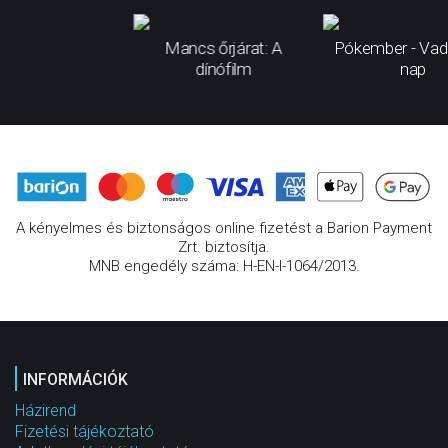
Mancs őrjárat: A
Pókember - Vad
dínófilm
nap
A kényelmes és biztonságos online fizetést a Barion Payment
Zrt. biztosítja.
MNB engedély száma: H-EN-I-1064/2013.
INFORMÁCIÓK
Házirend
Fizetési tájékoztató