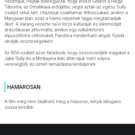
Vezetőjük, Peylak beleegyezik, hogy elviszi Gekkót a Hegyi
Táborba, az Omatikaya erődjébe; végül aztán az egész Sully
család velük tart. Utazásuk csakhamar félbeszakad, amikor a
Mangwan klán, azaz a Hamu népének tagjai megtámadják
őket. A Varang vezette na’vi törzs kultúráját és életmódját
drasztikusan átformálta, amikor egy vulkánkitörés
elpusztította otthonukat; Pandora mindenható anyját, Eywát
okolják veszteségeikért.
Az RDA ezalatt azon fáradozik, hogy összeszedjék magukat a
Jake Sully és a Metkayina klán által rájuk mért súlyos
vereségből, és ismét támadásba lendüljenek.
HAMAROSAN
A film még nem található meg a műsoron, kérjük látogass
vissza később.