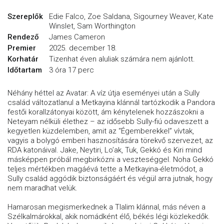
Szereplők
Edie Falco, Zoe Saldana, Sigourney Weaver, Kate
Winslet, Sam Worthington
Rendező
James Cameron
Premier
2025. december 18.
Korhatár
Tizenhat éven aluliak számára nem ajánlott.
Időtartam
3 óra 17 perc
Néhány héttel az Avatar: A víz útja eseményei után a Sully
család változatlanul a Metkayina klánnál tartózkodik a Pandora
festői korallzátonyai között, ám kénytelenek hozzászokni a
Neteyam nélküli élethez – az idősebb Sully-fiú odaveszett a
kegyetlen küzdelemben, amit az “Égemberekkel” vívtak,
vagyis a bolygó emberi hasznosítására törekvő szervezet, az
RDA katonáival. Jake, Neytiri, Lo’ak, Tuk, Gekkó és Kiri mind
másképpen próbál megbirkózni a veszteséggel. Noha Gekkó
teljes mértékben magáévá tette a Metkayina-életmódot, a
Sully család aggódik biztonságáért és végül arra jutnak, hogy
nem maradhat velük.
Hamarosan megismerkednek a Tlalim klánnal, más néven a
Szélkalmárokkal, akik nomádként élő, békés légi közlekedők.