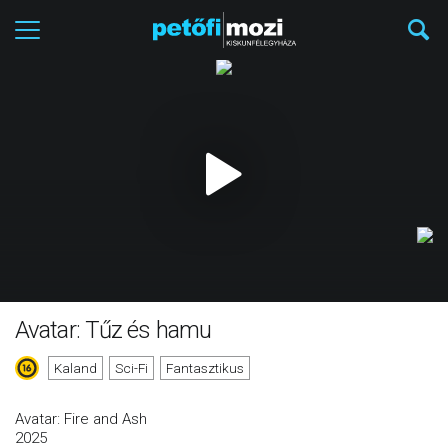
Avatar: Tűz és hamu
Kaland
Sci-Fi
Fantasztikus
Avatar: Fire and Ash
2025