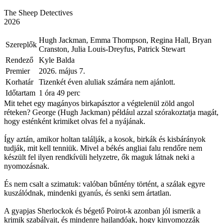
The Sheep Detectives
2026
Hugh Jackman, Emma Thompson, Regina Hall, Bryan
Szereplők
Cranston, Julia Louis-Dreyfus, Patrick Stewart
Rendező
Kyle Balda
Premier
2026. május 7.
Korhatár
Tizenkét éven aluliak számára nem ajánlott.
Időtartam
1 óra 49 perc
Mit tehet egy magányos birkapásztor a végtelenül zöld angol
réteken? George (Hugh Jackman) például azzal szórakoztatja magát,
hogy esténként krimiket olvas fel a nyájának.
Így aztán, amikor holtan találják, a kosok, birkák és kisbárányok
tudják, mit kell tenniük. Mivel a békés angliai falu rendőre nem
készült fel ilyen rendkívüli helyzetre, ők maguk látnak neki a
nyomozásnak.
És nem csalt a szimatuk: valóban bűntény történt, a szálak egyre
kuszálódnak, mindenki gyanús, és senki sem ártatlan.
A gyapjas Sherlockok és bégető Poirot-k azonban jól ismerik a
krimik szabályait, és mindenre hajlandóak, hogy kinyomozzák