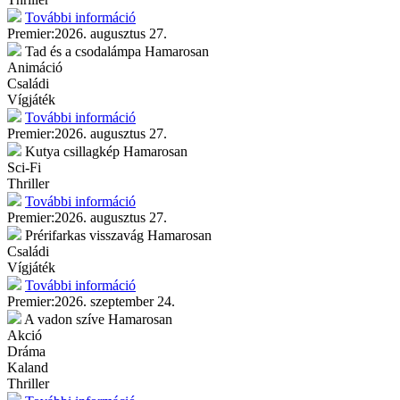
További információ
Premier:
2026. augusztus 27.
Tad és a csodalámpa
Hamarosan
Animáció
Családi
Vígjáték
További információ
Premier:
2026. augusztus 27.
Kutya csillagkép
Hamarosan
Sci-Fi
Thriller
További információ
Premier:
2026. augusztus 27.
Prérifarkas visszavág
Hamarosan
Családi
Vígjáték
További információ
Premier:
2026. szeptember 24.
A vadon szíve
Hamarosan
Akció
Dráma
Kaland
Thriller