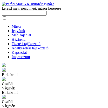
keresd meg. nézd meg.
műsor keresése
Műsor
Jegyárak
Médiaajánlat
Házirend
Fizetési tájékoztató
Adatkezelési tájékoztató
Kapcsolat
Impresszum
Birkakrimi
Családi
Vígjáték
Birkakrimi
Családi
Vígjáték