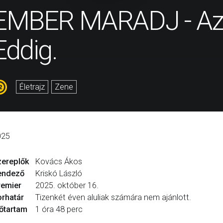
EMBER MARADJ - Az Á
Eddig.
Életrajz
Zene
025
zereplők
Kovács Ákos
endező
Kriskó László
remier
2025. október 16.
rhatár
Tizenkét éven aluliak számára nem ajánlott.
őtartam
1 óra 48 perc