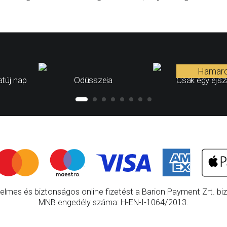
Hamar
túj nap
Odüsszeia
Csak egy éjs
elmes és biztonságos online fizetést a Barion Payment Zrt. bizt
MNB engedély száma: H-EN-I-1064/2013.