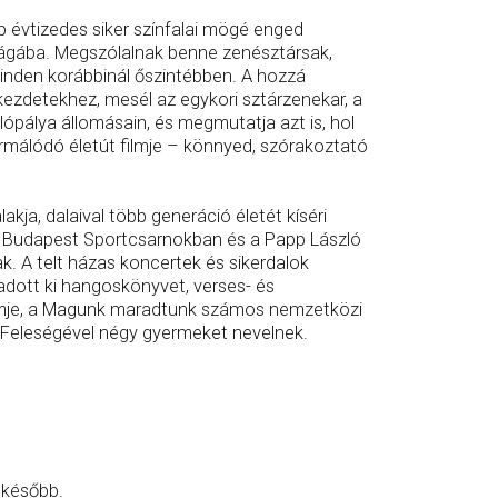
b évtizedes siker színfalai mögé enged
ilágába. Megszólalnak benne zenésztársak,
minden korábbinál őszintébben. A hozzá
kezdetekhez, mesél az egykori sztárzenekar, a
ópálya állomásain, és megmutatja azt is, hol
rmálódó életút filmje – könnyed, szórakoztató
kja, dalaival több generáció életét kíséri
 a Budapest Sportcsarnokban és a Papp László
k. A telt házas koncertek és sikerdalok
 adott ki hangoskönyvet, verses- és
kfilmje, a Magunk maradtunk számos nemzetközi
. Feleségével négy gyermeket nevelnek.
 később.