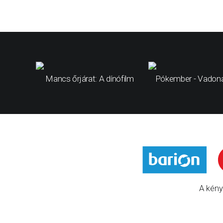
Mancs őrjárat: A dínófilm
Pókember - Vadona
A kény