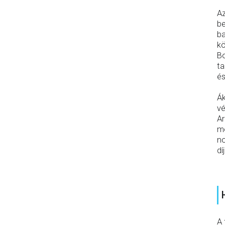
Az
be
ba
kö
Bo
ta
és
Ák
vé
Ar
me
no
dí
A 