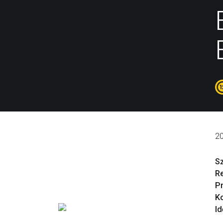
2
S
R
P
Ko
Id