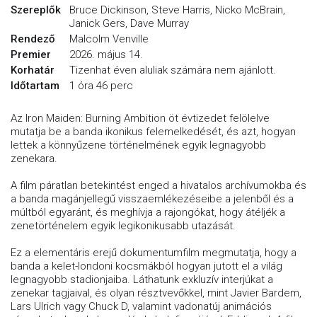
Szereplők
Bruce Dickinson, Steve Harris, Nicko McBrain,
Janick Gers, Dave Murray
Rendező
Malcolm Venville
Premier
2026. május 14.
Korhatár
Tizenhat éven aluliak számára nem ajánlott.
Időtartam
1 óra 46 perc
Az Iron Maiden: Burning Ambition öt évtizedet felölelve
mutatja be a banda ikonikus felemelkedését, és azt, hogyan
lettek a könnyűzene történelmének egyik legnagyobb
zenekara.
A film páratlan betekintést enged a hivatalos archívumokba és
a banda magánjellegű visszaemlékezéseibe a jelenből és a
múltból egyaránt, és meghívja a rajongókat, hogy átéljék a
zenetörténelem egyik legikonikusabb utazását.
Ez a elementáris erejű dokumentumfilm megmutatja, hogy a
banda a kelet-londoni kocsmákból hogyan jutott el a világ
legnagyobb stadionjaiba. Láthatunk exkluzív interjúkat a
zenekar tagjaival, és olyan résztvevőkkel, mint Javier Bardem,
Lars Ulrich vagy Chuck D, valamint vadonatúj animációs