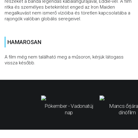
részeket a banda legendás kabalafigurájával, Eddie-vel. A film
ritka és személyes betekintést enged az Iron Maiden
megalkuvást nem ismerő vízióiba és töretlen kapcsolatába a
rajongók valóban globális seregeivel.
HAMAROSAN
A film még nem található meg a műsoron, kérjük látogass
vissza később.
Pókember - Vadonatúj
Mancs őrjára
nap
dínófilm