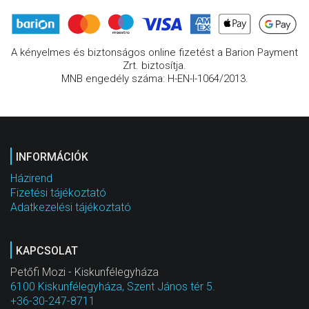
A kényelmes és biztonságos online fizetést a Barion Payment
Zrt. biztosítja.
MNB engedély száma: H-EN-I-1064/2013.
INFORMÁCIÓK
Házirend
Fizetési tájékoztató
Adatkezelési tájékoztató
KAPCSOLAT
Petőfi Mozi - Kiskunfélegyháza
6100 Kiskunfélegyháza, Szent János tér 5.
+36-30-247-8711