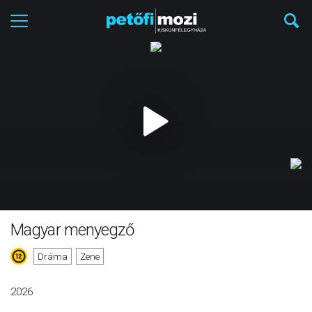
Magyar menyegző
Dráma
Zene
2026