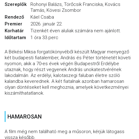
Szereplők
Rohonyi Balázs, Törőcsik Franciska, Kovács
Tamás, Kövesi Zsombor
Rendező
Káel Csaba
Premier
2026. január 22.
Korhatár
Tizenkét éven aluliak számára nem ajánlott.
Időtartam
1 óra 33 perc
A Békési Miksa forgatókönyvéből készült Magyar menyegző
két budapesti fiatalember, András és Péter történetét követi
nyomon, akik a 70-es évek végén Budapestről Erdélybe
utaznak, hogy részt vegyenek András unokatestvérének
lakodalmán. Az erdélyi, kalotaszegi faluban életre szóló
kalandba keverednek. A két fiatalnak azonban hamarosan
olyan döntéseket kell meghoznia, amelyek következményei
kiszámíthatatlanok.
HAMAROSAN
A film még nem található meg a műsoron, kérjük látogass
vissza később.