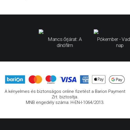
Mancs őrjárat: A
Pókember - Vad
dínófilm
nap
A kényelmes és biztonságos online fizetést a Barion Payment
Zrt. biztosítja.
MNB engedély száma: H-EN-I-1064/2013.