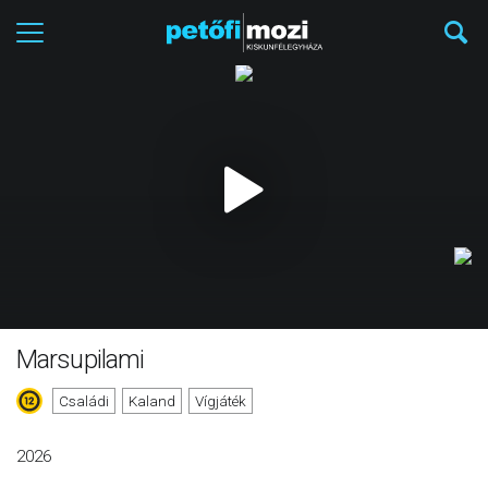
Marsupilami
Családi
Kaland
Vígjáték
2026