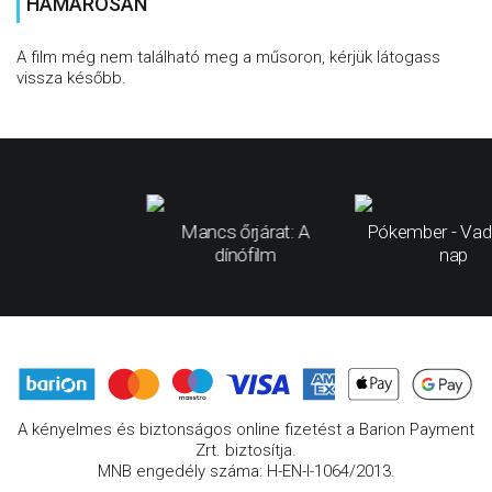
HAMAROSAN
A film még nem található meg a műsoron, kérjük látogass
vissza később.
Mancs őrjárat: A
Pókember - Vad
dínófilm
nap
A kényelmes és biztonságos online fizetést a Barion Payment
Zrt. biztosítja.
MNB engedély száma: H-EN-I-1064/2013.