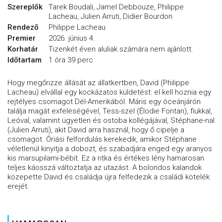
Szereplők
Tarek Boudali, Jamel Debbouze, Philippe
Lacheau, Julien Arruti, Didier Bourdon
Rendező
Philippe Lacheau
Premier
2026. június 4.
Korhatár
Tizenkét éven aluliak számára nem ajánlott.
Időtartam
1 óra 39 perc
Hogy megőrizze állását az állatkertben, David (Philippe
Lacheau) elvállal egy kockázatos küldetést: el kell hoznia egy
rejtélyes csomagot Dél-Amerikából. Máris egy óceánjárón
találja magát exfeleségével, Tess-szel (Élodie Fontan), fiukkal,
Leóval, valamint ügyetlen és ostoba kollégájával, Stéphane-nal
(Julien Arruti), akit David arra használ, hogy ő cipelje a
csomagot. Óriási felfordulás kerekedik, amikor Stéphane
véletlenül kinyitja a dobozt, és szabadjára enged egy aranyos
kis marsupilami-bébit. Ez a ritka és értékes lény hamarosan
teljes káosszá változtatja az utazást. A bolondos kalandok
közepette David és családja újra felfedezik a családi kötelék
erejét.