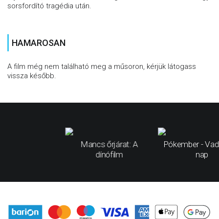
sorsfordító tragédia után.
HAMAROSAN
A film még nem található meg a műsoron, kérjük látogass
vissza később.
Mancs őrjárat: A
Pókember - Vad
dínófilm
nap