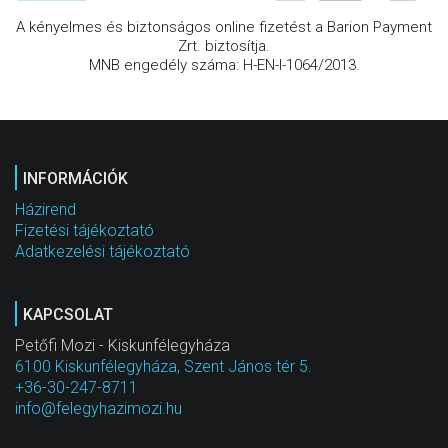
A kényelmes és biztonságos online fizetést a Barion Payment
Zrt. biztosítja.
MNB engedély száma: H-EN-I-1064/2013.
INFORMÁCIÓK
Házirend
Fizetési tájékoztató
Adatkezelési tájékoztató
KAPCSOLAT
Petőfi Mozi - Kiskunfélegyháza
6100 Kiskunfélegyháza, Szent János tér 5.
+36-30-247-8711
info@felegyhazimozi.hu