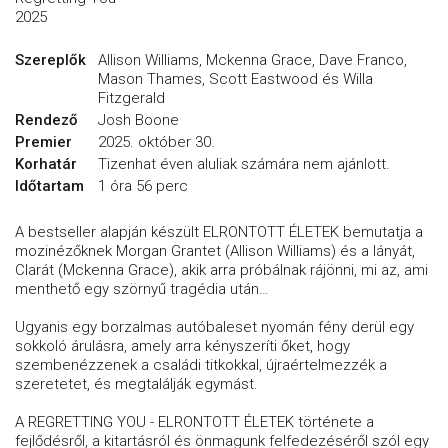
2025
Szereplők
Allison Williams, Mckenna Grace, Dave Franco,
Mason Thames, Scott Eastwood és Willa
Fitzgerald
Rendező
Josh Boone
Premier
2025. október 30.
Korhatár
Tizenhat éven aluliak számára nem ajánlott.
Időtartam
1 óra 56 perc
A bestseller alapján készült ELRONTOTT ÉLETEK bemutatja a
mozinézőknek Morgan Grantet (Allison Williams) és a lányát,
Clarát (Mckenna Grace), akik arra próbálnak rájönni, mi az, ami
menthető egy szörnyű tragédia után…
Ugyanis egy borzalmas autóbaleset nyomán fény derül egy
sokkoló árulásra, amely arra kényszeríti őket, hogy
szembenézzenek a családi titkokkal, újraértelmezzék a
szeretetet, és megtalálják egymást.
A REGRETTING YOU - ELRONTOTT ÉLETEK története a
fejlődésről, a kitartásról és önmagunk felfedezéséről szól egy