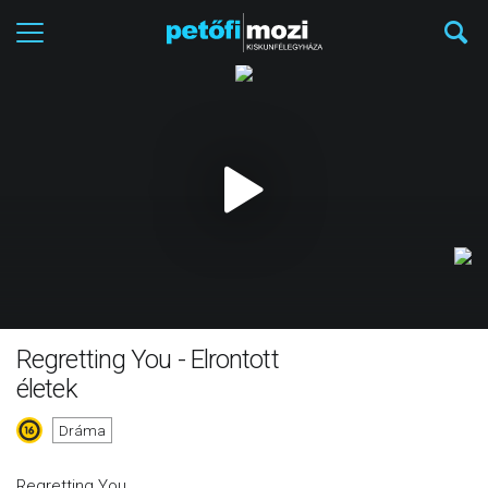
Regretting You - Elrontott
életek
Dráma
Regretting You