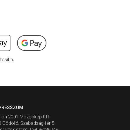
osítja.
PRESSZUM
non 2001 Mozgókép Kft.
 Gödöllő, Szabadság tér 5.
jegyzék szám: 13-09-088248