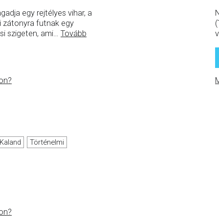
gadja egy rejtélyes vihar, a
N
i zátonyra futnak egy
(
si szigeten, ami
…
Tovább
v
on?
M
Kaland
Történelmi
on?