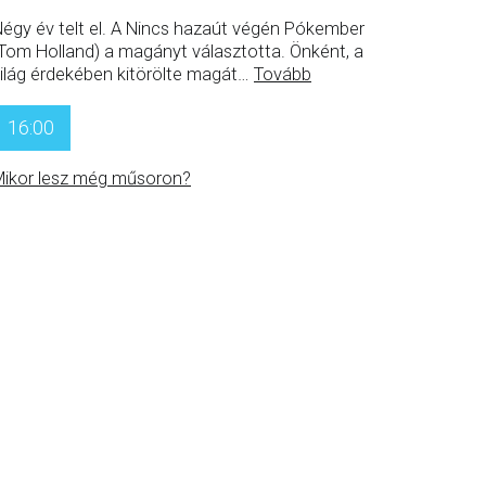
égy év telt el. A Nincs hazaút végén Pókember
Tom Holland) a magányt választotta. Önként, a
ilág érdekében kitörölte magát
…
Tovább
16:00
ikor lesz még műsoron?