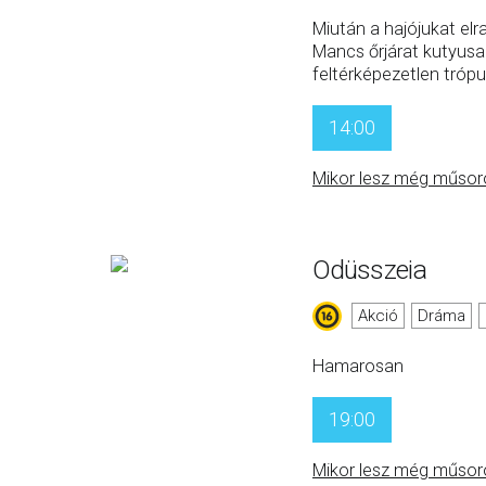
Miután a hajójukat elra
Mancs őrjárat kutyusa
feltérképezetlen trópu
14:00
Mikor lesz még műsor
Odüsszeia
Akció
Dráma
Hamarosan
19:00
Mikor lesz még műsor