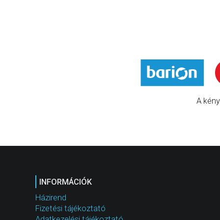
A kény
INFORMÁCIÓK
Házirend
Fizetési tájékoztató
Adatkezelési tájékoztató