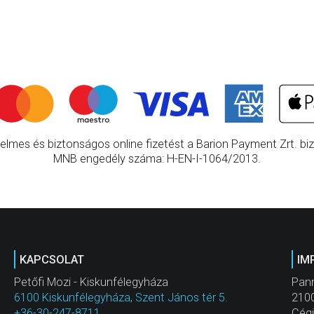
elmes és biztonságos online fizetést a Barion Payment Zrt. bizt
MNB engedély száma: H-EN-I-1064/2013.
KAPCSOLAT
IM
Petőfi Mozi - Kiskunfélegyháza
Pan
6100 Kiskunfélegyháza, Szent János tér 5.
2100
+36-30-247-8711
Cég