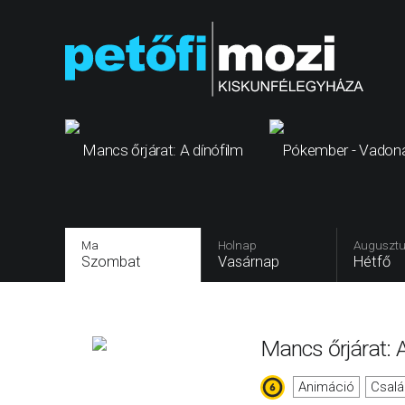
Mancs őrjárat: A dínófilm
Pókember - Vadona
Ma
Holnap
Augusztu
Szombat
Vasárnap
Hétfő
Mancs őrjárat: A
Animáció
Csalá