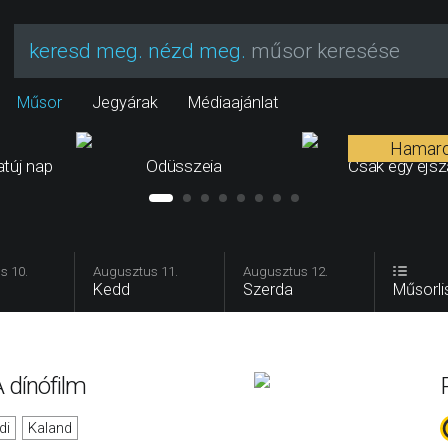
keresd meg. nézd meg.
műsor keresése
Műsor
Jegyárak
Médiaajánlat
Hamar
túj nap
Odüsszeia
Csak egy éjs
s 10.
Augusztus 11.
Augusztus 12.
Kedd
Szerda
Műsorli
 dínófilm
di
Kaland