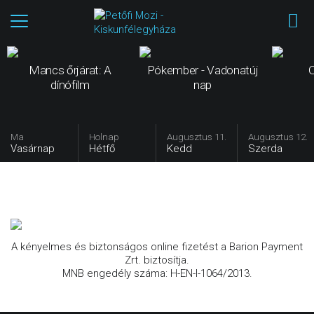
Mancs őrjárat: A
Pókember - Vadonatúj
dínófilm
nap
Ma
Holnap
Augusztus 11.
Augusztus 12.
Vasárnap
Hétfő
Kedd
Szerda
A kényelmes és biztonságos online fizetést a Barion Payment
Zrt. biztosítja.
MNB engedély száma: H-EN-I-1064/2013.