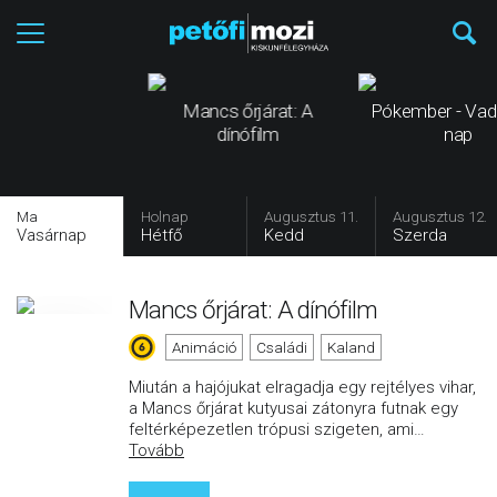
Mancs őrjárat: A
Pókember - Vad
dínófilm
nap
Ma
Holnap
Augusztus 11.
Augusztus 12.
Vasárnap
Hétfő
Kedd
Szerda
Mancs őrjárat: A dínófilm
Animáció
Családi
Kaland
Miután a hajójukat elragadja egy rejtélyes vihar,
a Mancs őrjárat kutyusai zátonyra futnak egy
feltérképezetlen trópusi szigeten, ami
…
Tovább