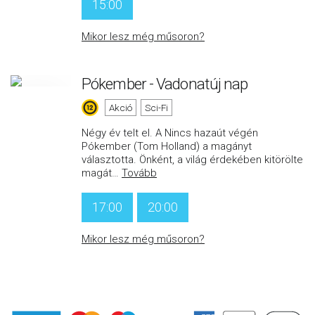
15:00
Mikor lesz még műsoron?
Pókember - Vadonatúj nap
Akció
Sci-Fi
Négy év telt el. A Nincs hazaút végén
Pókember (Tom Holland) a magányt
választotta. Önként, a világ érdekében kitörölte
magát
…
Tovább
17:00
20:00
Mikor lesz még műsoron?