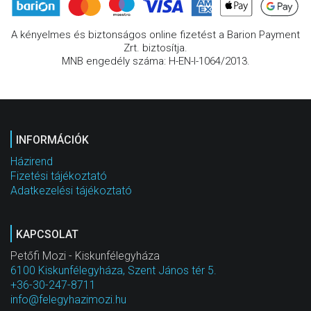
A kényelmes és biztonságos online fizetést a Barion Payment
Zrt. biztosítja.
MNB engedély száma: H-EN-I-1064/2013.
INFORMÁCIÓK
Házirend
Fizetési tájékoztató
Adatkezelési tájékoztató
KAPCSOLAT
Petőfi Mozi - Kiskunfélegyháza
6100 Kiskunfélegyháza, Szent János tér 5.
+36-30-247-8711
info@felegyhazimozi.hu