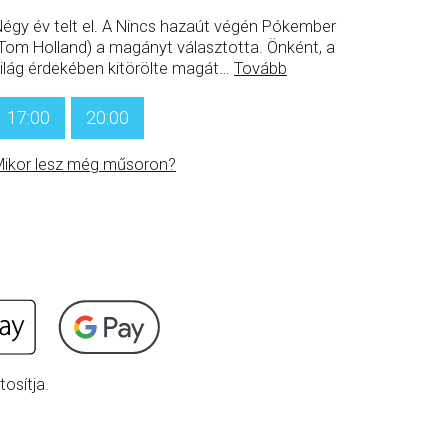
égy év telt el. A Nincs hazaút végén Pókember
Tom Holland) a magányt választotta. Önként, a
ilág érdekében kitörölte magát
…
Tovább
17:00
20:00
ikor lesz még műsoron?
osítja.