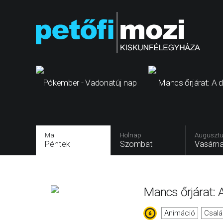
Pókember - Vadonatúj nap
Mancs őrjárat: A d
Ma
Holnap
Augusztu
Péntek
Szombat
Vasárn
Mancs őrjárat: A
Animáció
Csalá