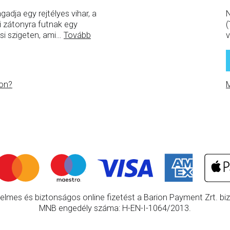
gadja egy rejtélyes vihar, a
N
i zátonyra futnak egy
(
si szigeten, ami
…
Tovább
v
on?
M
elmes és biztonságos online fizetést a Barion Payment Zrt. bizt
MNB engedély száma: H-EN-I-1064/2013.