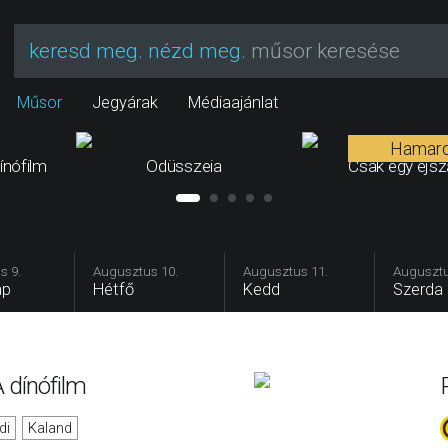
keresd meg. nézd meg.
műsor keresése
Műsor
Jegyárak
Médiaajánlat
Hamar
ínófilm
Odüsszeia
Csak egy éjs
s 9.
Augusztus 10.
Augusztus 11.
Augusztu
ap
Hétfő
Kedd
Szerda
 dínófilm
di
Kaland