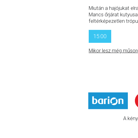
Miután a hajójukat elra
Mancs őrjárat kutyusa
feltérképezetlen trópu
15:00
Mikor lesz még műsor
A kény