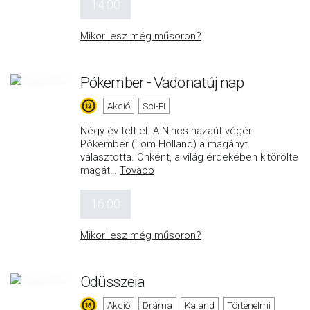
14:00
Mikor lesz még műsoron?
Pókember - Vadonatúj nap
Akció
Sci-Fi
Négy év telt el. A Nincs hazaút végén
Pókember (Tom Holland) a magányt
választotta. Önként, a világ érdekében kitörölte
magát
…
Tovább
16:00
Mikor lesz még műsoron?
Odüsszeia
Akció
Dráma
Kaland
Történelmi