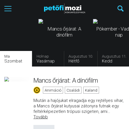
Mancs őrjárat: A
Pókember - Vad
dínófilm
nap
Ma
Holnap
Augusztus 10.
Augusztus 11.
Szombat
Vasárnap
Hétfő
Kedd
Mancs őrjárat: A dínófilm
Animáció
Családi
Kaland
Miután a hajójukat elragadja egy rejtélyes vihar,
a Mancs őrjárat kutyusai zátonyra futnak egy
feltérképezetlen trópusi szigeten, ami
…
Tovább