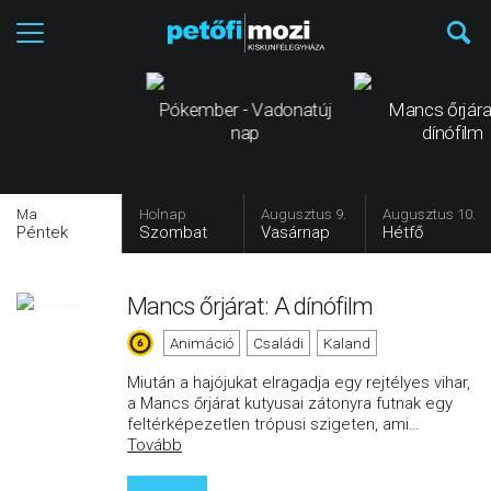
Pókember - Vadonatúj
Mancs őrjára
nap
dínófilm
Ma
Holnap
Augusztus 9.
Augusztus 10.
Péntek
Szombat
Vasárnap
Hétfő
Mancs őrjárat: A dínófilm
Animáció
Családi
Kaland
Miután a hajójukat elragadja egy rejtélyes vihar,
a Mancs őrjárat kutyusai zátonyra futnak egy
feltérképezetlen trópusi szigeten, ami
…
Tovább