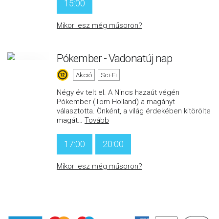
15:00
Mikor lesz még műsoron?
Pókember - Vadonatúj nap
Akció
Sci-Fi
Négy év telt el. A Nincs hazaút végén
Pókember (Tom Holland) a magányt
választotta. Önként, a világ érdekében kitörölte
magát
…
Tovább
17:00
20:00
Mikor lesz még műsoron?