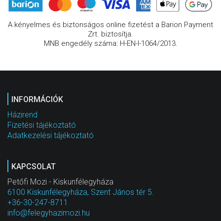
A kényelmes és biztonságos online fizetést a Barion Payment
Zrt. biztosítja.
MNB engedély száma: H-EN-I-1064/2013.
INFORMÁCIÓK
Házirend
Fizetési tájékoztató
Adatkezelési tájékoztató
KAPCSOLAT
Petőfi Mozi - Kiskunfélegyháza
6100 Kiskunfélegyháza, Szent János tér 5.
+36-30-247-8711
info@felegyhazimozi.hu